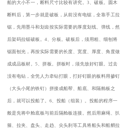
船的大小不一，断料尺寸比较有讲究。3、破板。圆木
断料后，第一步就是破板，从前没有电锯，全靠手工拉
锯，先用墨斗和划齿按实际需要的厚度划线、弹线，然
后架码拉锯破板。4、分板。破板后，须用粗、细刨将
锯面刨光，再按实际需要的长度、宽度、厚度、角度做
成成品板材。5、拼板。拼板时，须先放好钉眼。过去
没有电钻，全凭人力牵钻打眼，打好钉眼的板料用掺钉
（大头小尾的铁钉）拼接成船帮、船底、和隔舱板之
后，就可以投船了。6、投船（组装）。投船的程序一
般是先将中舱底板与前后隔舱板连接。然后用麻绳、扒
箍、拉夹、盘头、走趋、尖头刹等工具将船头和船艄拉