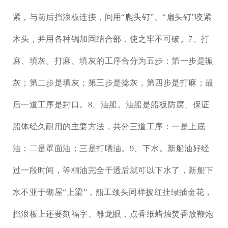
紧，与前后挡浪板连接，间用
“
爬头钉
”
、
“
扁头钉
”
咬紧
木头，并用各种锔加固结合部，使之牢不可破。7、打
麻、填灰。打麻、填灰的工序合分为五步：第一步是辗
灰；第二步是填灰；第三步是捻灰，第四步是打麻；最
后一道工序是封口。8、油船。油船是船板防腐、保证
船体经久耐用的主要方法，共分三道工序：一是上底
油；二是罩面油；三是打晒油。9、下水。新船油好经
过一段时间，等桐油完全干透后就可以下水了，新船下
水不亚于砌屋
“
上梁
”
，船工颈头同样披红挂绿插金花，
挡浪板上还要刻福字、雕龙眼，点香纸蜡烛焚香放鞭炮