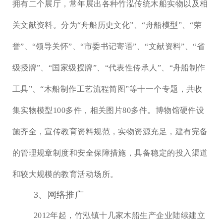
拥有二个展厅，常年展出各种竹泓传统木船实物以及相
关文献资料。分为
“
舟船历史文化
”
、
“
舟船模型
”
、
“
荣
誉
”
、
“
领导关怀
”
、
“
市委书记寄语
”
、
“
文献资料
”
、
“
省
级授牌
”
、
“
国家级授牌
”
、
“
代表性传承人
”
、
“
舟船制作
工具
”
、
“
木船制作工艺流程简图
”
等十一个专题，共收
集实物模型100多件，相关图片80多件。博物馆硬件设
施齐全，宣传教育资料规范，实物资源充足，建有完备
的管理规章制度和安全保障措施，具备稳定的投入渠道
和较大规模的教育活动场所。
3、网络推广
2012年起，竹泓镇十几家木船生产企业陆续建立