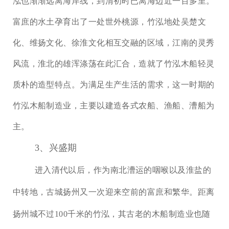
泓也渐渐远离海岸线，到清初时已离海边近一百多里。
富庶的水土孕育出了一处世外桃源，竹泓地处吴楚文
化、维扬文化、徐淮文化相互交融的区域，江南的灵秀
风流，淮北的雄浑涤荡在此汇合，造就了竹泓木船轻灵
质朴的造型特点。为满足生产生活的需求，这一时期的
竹泓木船制造业，主要以建造各式农船、渔船、漕船为
主。
3、兴盛期
进入清代以后，作为南北漕运的咽喉以及淮盐的
中转地，古城扬州又一次迎来空前的富庶和繁华。距离
扬州城不过
100千米的竹泓，其古老的木船制造业也随