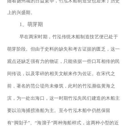
随着扬州城的日益繁华，竹泓木船制造业也迎来了历史
上的兴盛期。
1、萌芽期
早在两宋时期，竹泓传统木船制造技艺便已处于
萌芽阶段。但由于史料的缺失和考古证据的匮乏，这一
观点还缺乏强有力的物证，只能依据一些口耳相传的民
间传说，以及零碎的相关文献来作为佐证。在宋代之
前，著名的范公堤尚未修筑，此时的竹泓濒临黄海之
滨，为一处出海口，这一时期竹泓先民们建造的木船主
要以沿海捕捞渔船为主。至今竹泓木船中仍然保留
有
“
脚划子
”
、
“
海溜子
”
两种海船样式，这两种小型的近