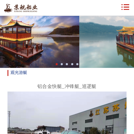
观光游艇
铝合金快艇_冲锋艇_巡逻艇