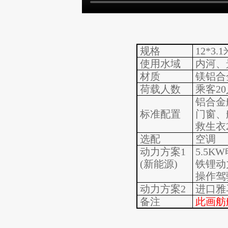
规格
12*3.1
使用水域
内河、
材质
镁铝合
荷载人数
乘客20
铝合金
标准配置
门窗、
救生衣2
选配
空调
动力方案1
5.5
KW
(新能源)
铁锂动
操作驾
动力方案2
进口雅
备注
此画舫