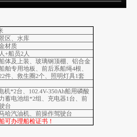
米
景区、水库
金材质
人+船员2人
船体及上装、玻璃钢顶棚、铝合金
船舶专用地板、前后系船绳4根、
2
件、救生圈2个、照明灯具1套
电机*
2
台、102.4V-350Ah船用磷酸
力蓄电池组*2组
、充电器1台、前
驶台
马哈汽油机、前操作驾驶台
船可办理船检证书！