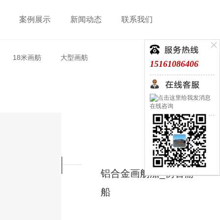
案例展示
新闻动态
联系我们
18米画舫
大型画舫
15161086406
在线咨询
铝合金画舫船_仿古游
船