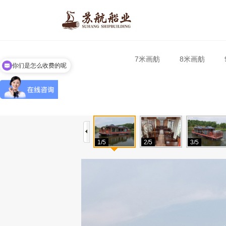
你们是怎么收费的呢
7米画舫
8米画舫
现在有优惠活动吗
1/5
2/5
3/5