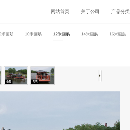
网站首页
关于公司
产品分类
9米画舫
10米画舫
12米画舫
14米画舫
16米画舫
4/5
5/5