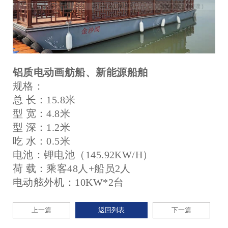
铝质电动画舫船、新能源船舶
规格：
总 长：15.8米
型 宽：4.8米
型 深：1.2米
吃 水：0.5米
电池：锂电池（145.92KW/H）
荷 载：乘客48人+船员2人
电动舷外机：10KW*2台
上一篇
返回列表
下一篇