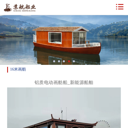
16米画舫
铝质电动画舫船_新能源船舶