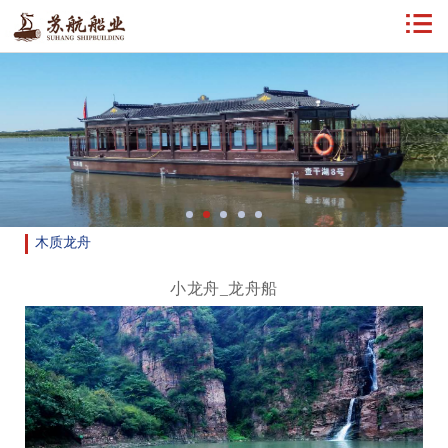
木质龙舟
小龙舟_龙舟船