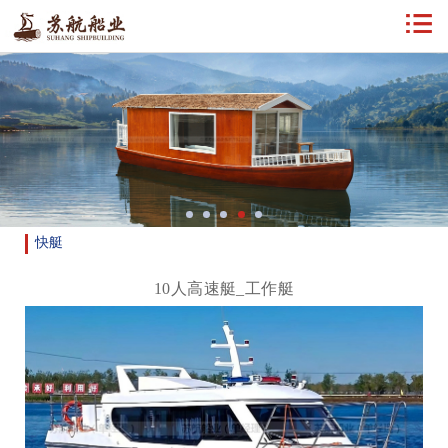
快艇
10人高速艇_工作艇