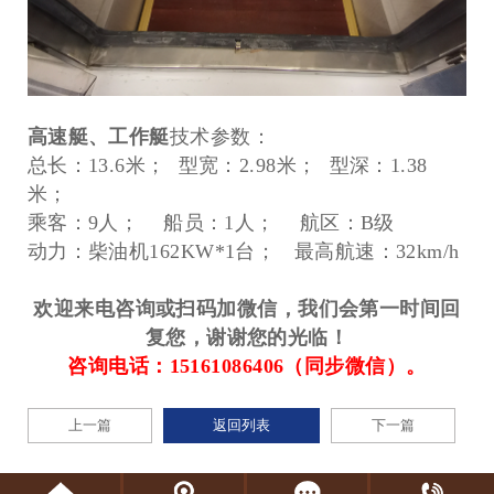
高速艇、工作艇
技术参数：
总长：13.6米； 型宽：2.98米； 型深：1.38
米；
乘客：9人； 船员：1人； 航区：B级
动力：柴油机162KW*1台； 最高航速：32km/h
欢迎来电咨询或扫码加微信，我们会第一时间回
复您，谢谢您的光临！
咨询电话：15161086406（同步微信）。
上一篇
返回列表
下一篇